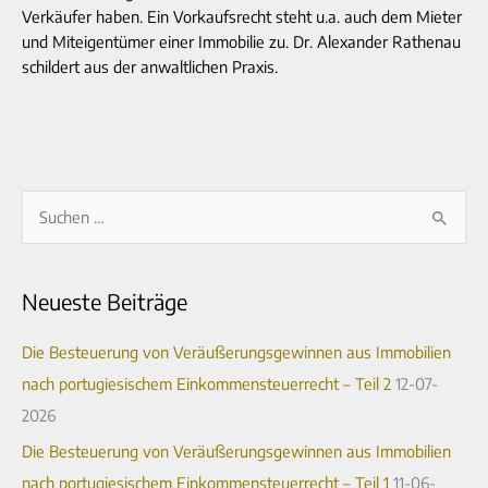
Verkäufer haben. Ein Vorkaufsrecht steht u.a. auch dem Mieter
und Miteigentümer einer Immobilie zu. Dr. Alexander Rathenau
schildert aus der anwaltlichen Praxis.
A
S
r
u
c
c
Neueste Beiträge
h
h
i
e
Die Besteuerung von Veräußerungsgewinnen aus Immobilien
v
n
nach portugiesischem Einkommensteuerrecht – Teil 2
12-07-
n
2026
a
Die Besteuerung von Veräußerungsgewinnen aus Immobilien
c
nach portugiesischem Einkommensteuerrecht – Teil 1
11-06-