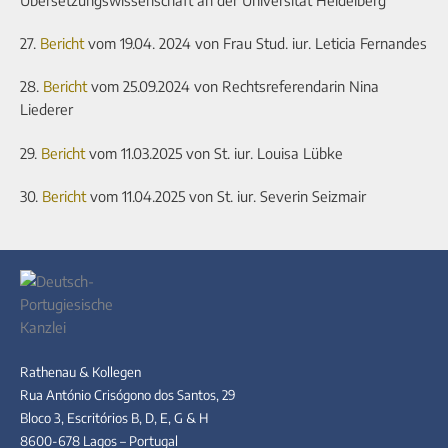
27.
Bericht
vom 19.04. 2024 von Frau Stud. iur. Leticia Fernandes
28.
Bericht
vom 25.09.2024 von Rechtsreferendarin Nina
Liederer
29.
Bericht
vom 11.03.2025 von St. iur. Louisa Lübke
30.
Bericht
vom 11.04.2025 von St. iur. Severin Seizmair
Rathenau & Kollegen
Rua António Crisógono dos Santos, 29
Bloco 3, Escritórios B, D, E, G & H
8600-678 Lagos – Portugal