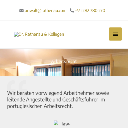
Zum
Inhalt
anwalt@rathenau.com
282 780 270

+351
springen
Haup
Arbeitsrecht
Wir beraten vorwiegend Arbeitnehmer sowie
leitende Angestellte und Geschäftsführer im
portugiesischen Arbeitsrecht.