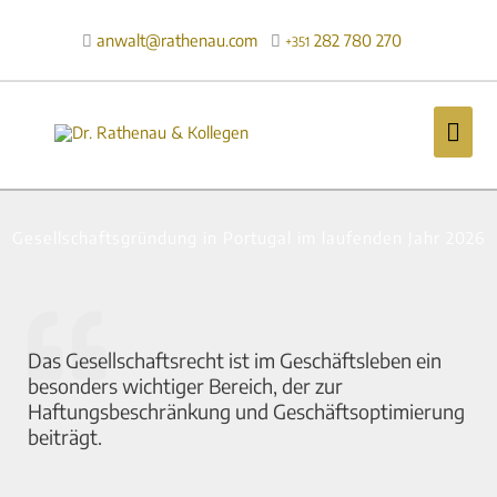
Zum
Inhalt
anwalt@rathenau.com
282 780 270

+351
springen
Hau
Gesellschaftsgründung in Portugal im laufenden Jahr 2026
Das Gesellschaftsrecht ist im Geschäftsleben ein
besonders wichtiger Bereich, der zur
Haftungsbeschränkung und Geschäftsoptimierung
beiträgt.