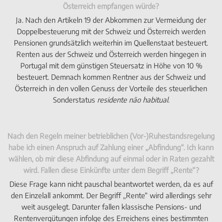
Österreich empfangen würde?
Ja. Nach den Artikeln 19 der Abkommen zur Vermeidung der
Doppelbesteuerung mit der Schweiz und Österreich werden
Pensionen grundsätzlich weiterhin im Quellenstaat besteuert.
Renten aus der Schweiz und Österreich werden hingegen in
Portugal mit dem günstigen Steuersatz in Höhe von 10 %
besteuert. Demnach kommen Rentner aus der Schweiz und
Österreich in den vollen Genuss der Vorteile des steuerlichen
Sonderstatus
residente não habitual
.
Nach den Regeln meiner betrieblichen (Vor-)Ruhestandsregelung
habe ich einen Anspruch auf Zahlung einer „Abfindung“. Ich kann
wählen, ob mir diese Abfindung auf einmal oder in Raten gezahlt
wird. Fallen diese Einkünfte unter dem Begriff „Rente“?
Diese Frage kann nicht pauschal beantwortet werden, da es auf
den Einzelall ankommt. Der Begriff „Rente“ wird allerdings sehr
weit ausgelegt. Darunter fallen klassische Pensions- und
Rentenvergütungen infolge des Erreichens eines bestimmten