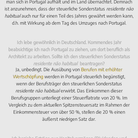
man sich in Portugal aufhält und im Land übernachtet. Demnach
ist anzunehmen, dass der steuerliche Sonderstatus
residente não
habitual
auch nur für einen Teil des Jahres gewährt werden kann,
d.h. mit Wirkung ab dem Tag des Umzuges nach Portugal.
Ich lebe gewöhnlich in Deutschland. Kommendes Jahr
beabsichtige ich nach Portugal zu ziehen, um dort beruflich als
Architekt zu arbeiten. Sollte ich den steuerlichen Sonderstatus
residente não habitual
beantragen?
Ja, unbedingt. Die Ausübung von
Berufen mit erhöhter
Wertschöpfung
werden in Portugal steuerlich begünstigt,
wenn der Berufsträger den steuerlichen Sonderstatus
residente não habitual
erwirbt. Das Einkommen dieser
Berufsgruppen unterliegt einer Steuerflatrate von 20 %. Im
Vergleich zu dem aktuellen Spitzensteuersatz im Rahmen der
Einkommensteuer von über 50 %, stellen die 20 % einen
äußerst niedrigen Satz dar.