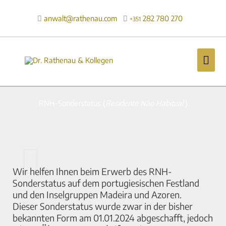
Zum
Inhalt
anwalt@rathenau.com
282 780 270

+351
springen
Hau
RNH-Sonderstatus (
Residente Não Habitual
)
Wir helfen Ihnen beim Erwerb des RNH-
Sonderstatus auf dem portugiesischen Festland
und den Inselgruppen Madeira und Azoren.
Dieser Sonderstatus wurde zwar in der bisher
bekannten Form am 01.01.2024 abgeschafft, jedoch