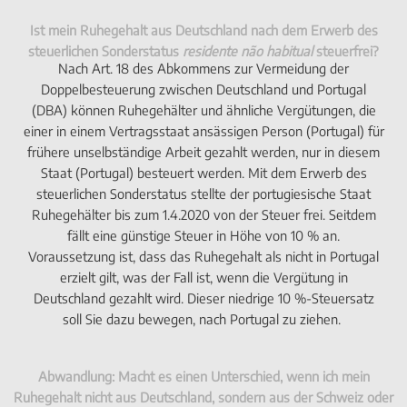
Ist mein Ruhegehalt aus Deutschland nach dem Erwerb des
steuerlichen Sonderstatus
residente não habitual
steuerfrei?
Nach Art. 18 des Abkommens zur Vermeidung der
Doppelbesteuerung zwischen Deutschland und Portugal
(DBA) können Ruhegehälter und ähnliche Vergütungen, die
einer in einem Vertragsstaat ansässigen Person (Portugal) für
frühere unselbständige Arbeit gezahlt werden, nur in diesem
Staat (Portugal) besteuert werden. Mit dem Erwerb des
steuerlichen Sonderstatus stellte der portugiesische Staat
Ruhegehälter bis zum 1.4.2020 von der Steuer frei. Seitdem
fällt eine günstige Steuer in Höhe von 10 % an.
Voraussetzung ist, dass das Ruhegehalt als nicht in Portugal
erzielt gilt, was der Fall ist, wenn die Vergütung in
Deutschland gezahlt wird. Dieser niedrige 10 %-Steuersatz
soll Sie dazu bewegen, nach Portugal zu ziehen.
Abwandlung: Macht es einen Unterschied, wenn ich mein
Ruhegehalt nicht aus Deutschland, sondern aus der Schweiz oder