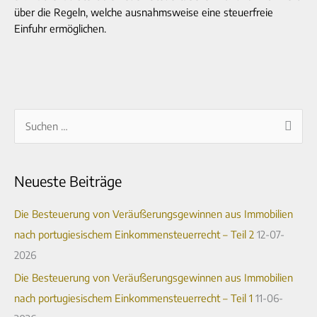
über die Regeln, welche ausnahmsweise eine steuerfreie
Einfuhr ermöglichen.
A
S
r
u
c
c
Neueste Beiträge
h
h
i
e
Die Besteuerung von Veräußerungsgewinnen aus Immobilien
v
n
nach portugiesischem Einkommensteuerrecht – Teil 2
12-07-
n
2026
a
Die Besteuerung von Veräußerungsgewinnen aus Immobilien
c
nach portugiesischem Einkommensteuerrecht – Teil 1
11-06-
h