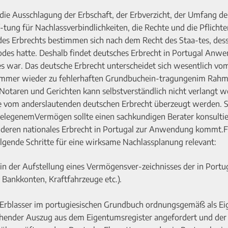
, die Ausschlagung der Erbschaft, der Erbverzicht, der Umfang de
-tung für Nachlassverbindlichkeiten, die Rechte und die Pflichte
 des Erbrechts bestimmen sich nach dem Recht des Staa-tes, des
Todes hatte. Deshalb findet deutsches Erbrecht in Portugal Anw
s war. Das deutsche Erbrecht unterscheidet sich wesentlich vo
r immer wieder zu fehlerhaften Grundbuchein-tragungenim Rah
otaren und Gerichten kann selbstverständlich nicht verlangt w
ie vom anderslautenden deutschen Erbrecht überzeugt werden.
l belegenemVermögen sollte einen sachkundigen Berater konsulti
 da deren nationales Erbrecht in Portugal zur Anwendung kommt.
olgende Schritte für eine wirksame Nachlassplanung relevant:
 in der Aufstellung eines Vermögensver-zeichnisses der in Portu
ankkonten, Kraftfahrzeuge etc.).
 Erblasser im portugiesischen Grundbuch ordnungsgemäß als E
prechender Auszug aus dem Eigentumsregister angefordert und der