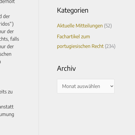
derholt
Kategorien
d der
idos“)
Aktuelle Mitteilungen
(52)
nur der
Fachartikel zum
ts, falls
portugiesischen Recht
(234)
nur der
ischen
h
Archiv
its zu
anstatt
räumung