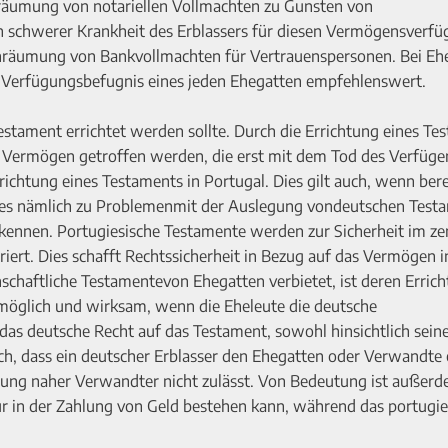
räumung von notariellen Vollmachten zu Gunsten von
en schwerer Krankheit des Erblassers für diesen Vermögensverf
nräumung von Bankvollmachten für Vertrauenspersonen. Bei Eh
er Verfügungsbefugnis eines jeden Ehegatten empfehlenswert.
stament errichtet werden sollte. Durch die Errichtung eines Te
 Vermögen getroffen werden, die erst mit dem Tod des Verfüg
richtung eines Testaments in Portugal. Dies gilt auch, wenn bere
 es nämlich zu Problemenmit der Auslegung vondeutschen Test
kennen. Portugiesische Testamente werden zur Sicherheit im ze
riert. Dies schafft Rechtssicherheit in Bezug auf das Vermögen i
chaftliche Testamentevon Ehegatten verbietet, ist deren Errich
“,möglich und wirksam, wenn die Eheleute die deutsche
 das deutsche Recht auf das Testament, sowohl hinsichtlich sein
uch, dass ein deutscher Erblasser den Ehegatten oder Verwandte
bung naher Verwandter nicht zulässt. Von Bedeutung ist außerd
nur in der Zahlung von Geld bestehen kann, während das portugie