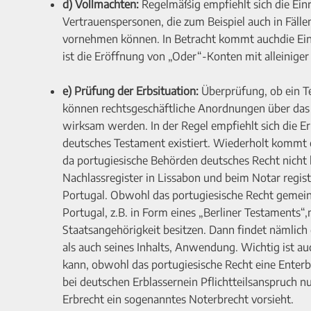
d) Vollmachten:
Regelmäßig empfiehlt sich die Ein
Vertrauenspersonen, die zum Beispiel auch in Fäll
vornehmen können. In Betracht kommt auchdie Ei
ist die Eröffnung von „Oder“-Konten mit alleinig
e) Prüfung der Erbsituation:
Überprüfung, ob ein Te
können rechtsgeschäftliche Anordnungen über das
wirksam werden. In der Regel empfiehlt sich die Er
deutsches Testament existiert. Wiederholt kommt
da portugiesische Behörden deutsches Recht nicht 
Nachlassregister in Lissabon und beim Notar regist
Portugal. Obwohl das portugiesische Recht gemeins
Portugal, z.B. in Form eines „Berliner Testaments
Staatsangehörigkeit besitzen. Dann findet nämlich
als auch seines Inhalts, Anwendung. Wichtig ist a
kann, obwohl das portugiesische Recht eine Enter
bei deutschen Erblassernein Pflichtteilsanspruch 
Erbrecht ein sogenanntes Noterbrecht vorsieht.