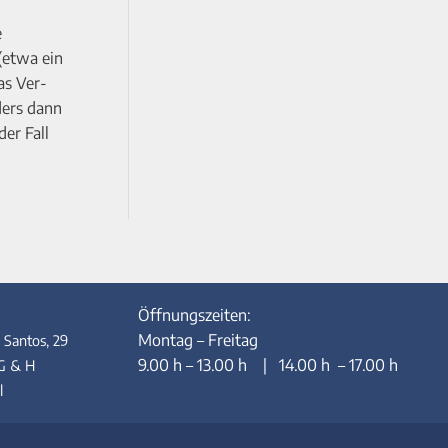
e
(etwa ein
as Ver-
ders dann
er Fall
Öffnungszeiten:
Montag – Freitag
 Santos, 29
9.00 h – 13.00 h | 14.00 h – 17.00 h
, G & H
l