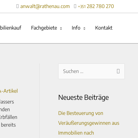
anwalt@rathenau.com
282 780 270

+351
ilienkauf
Fachgebiete
Info
Kontakt
A
S
r
u
c
-Artikel
c
Neueste Beiträge
h
lassers
h
i
enden
e
Die Besteuerung von
rbfällen
v
n
Veräußerungsgewinnen aus
 bereits
n
Immobilien nach