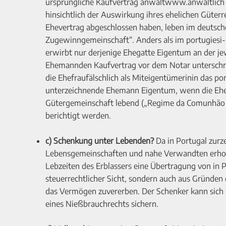
ursprüngliche Kaufvertrag anwaltwww.anwaltlich 
hinsichtlich der Auswirkung ihres ehelichen Güterr
Ehevertrag abgeschlossen haben, leben im deutsche
Zugewinngemeinschaft“. Anders als im portugiesi
erwirbt nur derjenige Ehegatte Eigentum an der jew
Ehemannden Kaufvertrag vor dem Notar unterschrieb
die Ehefraufälschlich als Miteigentümerinin das p
unterzeichnende Ehemann Eigentum, wenn die Eheg
Gütergemeinschaft lebend („Regime da Comunhão 
berichtigt werden.
c) Schenkung unter Lebenden?
Da in Portugal zurz
Lebensgemeinschaften und nahe Verwandten erhoben 
Lebzeiten des Erblassers eine Übertragung von in 
steuerrechtlicher Sicht, sondern auch aus Gründen d
das Vermögen zuvererben. Der Schenker kann sich
eines Nießbrauchrechts sichern.