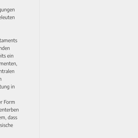
ügungen
eleuten
staments
enden
its ein
amenten,
ntralen
n
tung in
er Form
 enterben
em, dass
sische