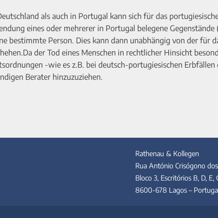
tschland als auch in Portugal kann sich für das portugiesisch
ndung eines oder mehrerer in Portugal belegene Gegenstände 
e bestimmte Person. Dies kann dann unabhängig von der für d
ehen.Da der Tod eines Menschen in rechtlicher Hinsicht beson
ordnungen -wie es z.B. bei deutsch-portugiesischen Erbfällen d
kundigen Berater hinzuzuziehen.
Rathenau & Kollegen
Rua António Crisógono dos
Bloco 3, Escritórios B, D, E
8600-678 Lagos – Portuga