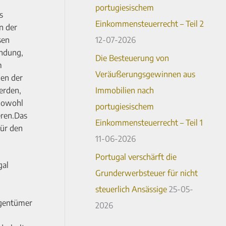
a
portugiesischem
s
c
Einkommensteuerrecht – Teil 2
n der
h
12-07-2026
sen
endung,
:
Die Besteuerung von
m
Veräußerungsgewinnen aus
men der
Immobilien nach
erden,
 Sowohl
portugiesischem
eren.Das
Einkommensteuerrecht – Teil 1
Für den
11-06-2026
Portugal verschärft die
gal
Grunderwerbsteuer für nicht
steuerlich Ansässige
25-05-
igentümer
2026