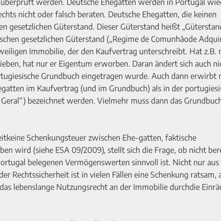
überprüft werden. Deutsche Ehegatten werden in Portugal wie
echts nicht oder falsch beraten. Deutsche Ehegatten, die keinen
n gesetzlichen Güterstand. Dieser Güterstand heißt „Güterstan
-schen gesetzlichen Güterstand („Regime de Comunhãode Adquir
eiligen Immobilie, der den Kaufvertrag unterschreibt. Hat z.B. 
en, hat nur er Eigentum erworben. Daran ändert sich auch nich
ortugiesische Grundbuch eingetragen wurde. Auch dann erwirbt 
atten im Kaufvertrag (und im Grundbuch) als in der portugies
Geral“) bezeichnet werden. Vielmehr muss dann das Grundbuc
eitkeine Schenkungsteuer zwischen Ehe-gatten, faktische
wird (siehe ESA 09/2009), stellt sich die Frage, ob nicht bere
Portugal belegenen Vermögenswerten sinnvoll ist. Nicht nur aus
er Rechtssicherheit ist in vielen Fällen eine Schenkung ratsam, 
 das lebenslange Nutzungsrecht an der Immobilie durchdie Ein