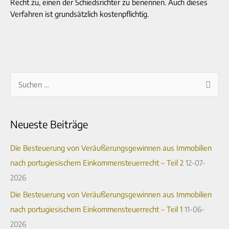
Recht zu, einen der Schiedsrichter zu benennen. Auch dieses
Verfahren ist grundsätzlich kostenpflichtig.
A
S
r
u
c
c
Neueste Beiträge
h
h
i
e
Die Besteuerung von Veräußerungsgewinnen aus Immobilien
v
n
nach portugiesischem Einkommensteuerrecht – Teil 2
12-07-
n
2026
a
Die Besteuerung von Veräußerungsgewinnen aus Immobilien
c
nach portugiesischem Einkommensteuerrecht – Teil 1
11-06-
h
2026