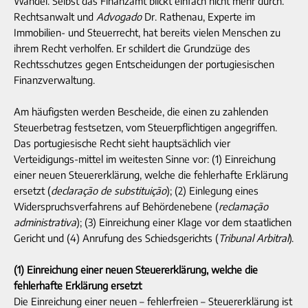
Wandel. Selbst das Finanzamt blickt einfach nicht mehr durch.
Rechtsanwalt und
Advogado
Dr. Rathenau, Experte im
Immobilien- und Steuerrecht, hat bereits vielen Menschen zu
ihrem Recht verholfen. Er schildert die Grundzüge des
Rechtsschutzes gegen Entscheidungen der portugiesischen
Finanzverwaltung.
Am häufigsten werden Bescheide, die einen zu zahlenden
Steuerbetrag festsetzen, vom Steuerpflichtigen angegriffen.
Das portugiesische Recht sieht hauptsächlich vier
Verteidigungs-mittel im weitesten Sinne vor: (1) Einreichung
einer neuen Steuererklärung, welche die fehlerhafte Erklärung
ersetzt (
declaração de substituição
); (2) Einlegung eines
Widerspruchsverfahrens auf Behördenebene (
reclamação
administrativa
); (3) Einreichung einer Klage vor dem staatlichen
Gericht und (4) Anrufung des Schiedsgerichts (
Tribunal Arbitral
).
(1) Einreichung einer neuen Steuererklärung, welche die
fehlerhafte Erklärung ersetzt
Die Einreichung einer neuen – fehlerfreien – Steuererklärung ist