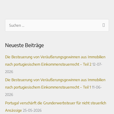
A
S
r
u
c
c
Neueste Beiträge
h
h
i
e
Die Besteuerung von Veräußerungsgewinnen aus Immobilien
v
n
nach portugiesischem Einkommensteuerrecht – Teil 2
12-07-
n
2026
a
Die Besteuerung von Veräußerungsgewinnen aus Immobilien
c
nach portugiesischem Einkommensteuerrecht – Teil 1
11-06-
h
2026
:
Portugal verschärft die Grunderwerbsteuer für nicht steuerlich
Ansässige
25-05-2026