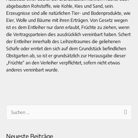
abgebauten Rohstoffe, wie Kohle, Kies und Sand, sein.
Erzeugnisse sind alle natürlichen Tier- und Bodenprodukte, wie
Eier, Wolle und Bäume mit ihren Erträgen. Von Gesetz wegen
ist es dem Entleiher nur dann erlaubt, Früchte zu ziehen, wenn
die Vertragsparteien dies ausdrücklich vereinbart haben. Schert
der Entleiher innerhalb des Leihzeitraumes die geliehenen
Schafe oder erntet den sich auf dem Grundstück befindlichen
Obstgarten ab, so ist er grundsätzlich zur Herausgabe dieser
„Früchte“ an den Verleiher verpflichtet, sofern nicht etwas
anderes vereinbart wurde.
A
S
r
u
c
c
Neueste Beiträge
h