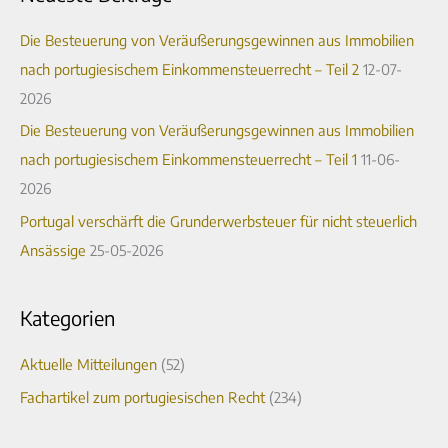
h
i
e
Die Besteuerung von Veräußerungsgewinnen aus Immobilien
v
n
nach portugiesischem Einkommensteuerrecht – Teil 2
12-07-
n
2026
a
Die Besteuerung von Veräußerungsgewinnen aus Immobilien
c
nach portugiesischem Einkommensteuerrecht – Teil 1
11-06-
h
2026
:
Portugal verschärft die Grunderwerbsteuer für nicht steuerlich
Ansässige
25-05-2026
Kategorien
Aktuelle Mitteilungen
(52)
Fachartikel zum portugiesischen Recht
(234)