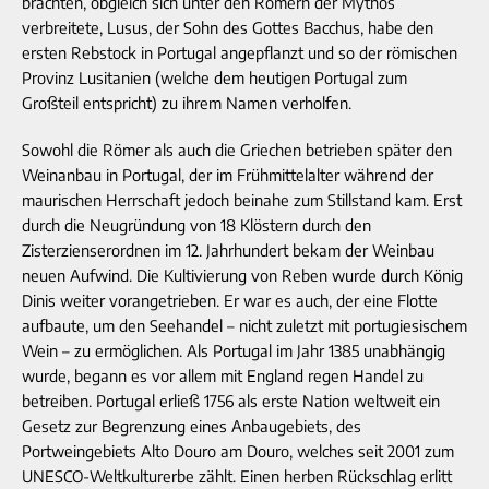
brachten, obgleich sich unter den Römern der Mythos
verbreitete, Lusus, der Sohn des Gottes Bacchus, habe den
ersten Rebstock in Portugal angepflanzt und so der römischen
Provinz Lusitanien (welche dem heutigen Portugal zum
Großteil entspricht) zu ihrem Namen verholfen.
Sowohl die Römer als auch die Griechen betrieben später den
Weinanbau in Portugal, der im Frühmittelalter während der
maurischen Herrschaft jedoch beinahe zum Stillstand kam. Erst
durch die Neugründung von 18 Klöstern durch den
Zisterzienserordnen im 12. Jahrhundert bekam der Weinbau
neuen Aufwind. Die Kultivierung von Reben wurde durch König
Dinis weiter vorangetrieben. Er war es auch, der eine Flotte
aufbaute, um den Seehandel – nicht zuletzt mit portugiesischem
Wein – zu ermöglichen. Als Portugal im Jahr 1385 unabhängig
wurde, begann es vor allem mit England regen Handel zu
betreiben. Portugal erließ 1756 als erste Nation weltweit ein
Gesetz zur Begrenzung eines Anbaugebiets, des
Portweingebiets Alto Douro am Douro, welches seit 2001 zum
UNESCO-Weltkulturerbe zählt. Einen herben Rückschlag erlitt