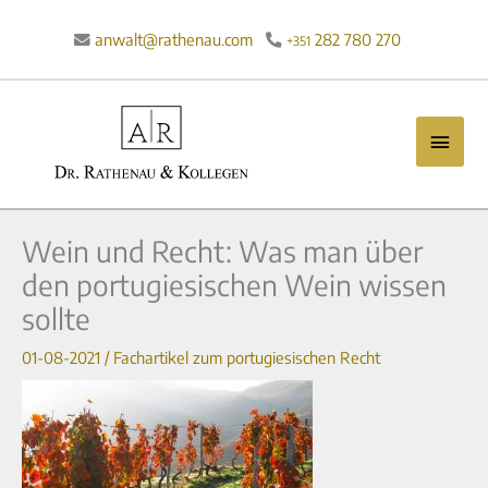
Zum
Inhalt
anwalt@rathenau.com
282 780 270

+351
springen
Haup
Wein und Recht: Was man über
den portugiesischen Wein wissen
sollte
01-08-2021
/
Fachartikel zum portugiesischen Recht