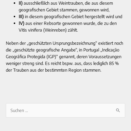
II)
ausschließlich aus Weintrauben, die aus diesem
geografischen Gebiet stammen, gewonnen wird,
III)
in diesem geografischen Gebiet hergestellt wird und
IV)
aus einer Rebsorte gewonnen wurde, die zu den
Vitis vinifera (Weinreben) zählt.
Neben der „geschützten Ursprungsbezeichnung“ existiert noch
die „geschützte geografische Angabe“, in Portugal „Indicação
Geográfica Protegida (IGP)“ genannt, deren Voraussetzungen
weniger streng sind. Es reicht bspw. aus, dass lediglich 85 %
der Trauben aus der bestimmten Region stammen.
A
S
r
u
c
c