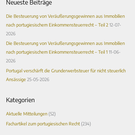
Neueste Beiträge
h
h
i
e
Die Besteuerung von Veräußerungsgewinnen aus Immobilien
v
n
nach portugiesischem Einkommensteuerrecht – Teil 2
12-07-
n
2026
a
Die Besteuerung von Veräußerungsgewinnen aus Immobilien
c
nach portugiesischem Einkommensteuerrecht – Teil 1
11-06-
h
2026
:
Portugal verschärft die Grunderwerbsteuer für nicht steuerlich
Ansässige
25-05-2026
Kategorien
Aktuelle Mitteilungen
(52)
Fachartikel zum portugiesischen Recht
(234)