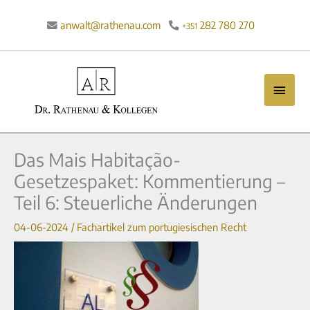
Zum
Inhalt
anwalt@rathenau.com
282 780 270

+351
springen
Haup
Das Mais Habitação-
Gesetzespaket: Kommentierung –
Teil 6: Steuerliche Änderungen
04-06-2024
/
Fachartikel zum portugiesischen Recht