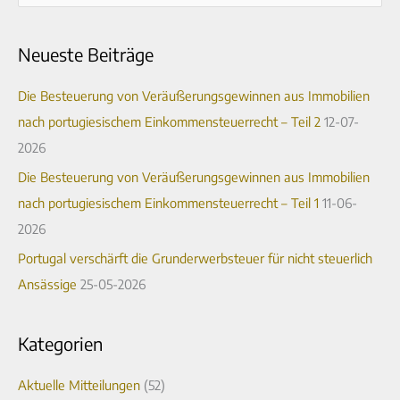
r
u
c
c
Neueste Beiträge
h
h
i
e
Die Besteuerung von Veräußerungsgewinnen aus Immobilien
v
n
nach portugiesischem Einkommensteuerrecht – Teil 2
12-07-
n
2026
a
Die Besteuerung von Veräußerungsgewinnen aus Immobilien
c
nach portugiesischem Einkommensteuerrecht – Teil 1
11-06-
h
2026
:
Portugal verschärft die Grunderwerbsteuer für nicht steuerlich
Ansässige
25-05-2026
Kategorien
Aktuelle Mitteilungen
(52)