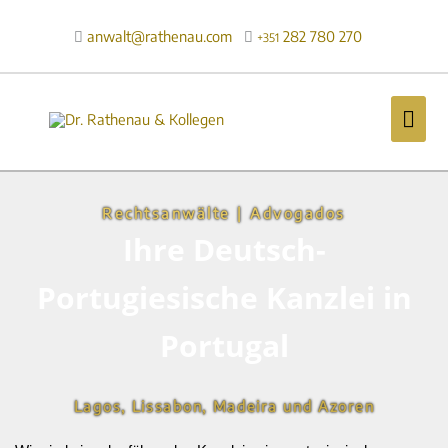
Zum
Inhalt
anwalt@rathenau.com
282 780 270

+351
springen
Hau
Rechtsanwälte | Advogados
Ihre Deutsch-
Portugiesische Kanzlei in
Portugal
Lagos, Lissabon, Madeira und Azoren