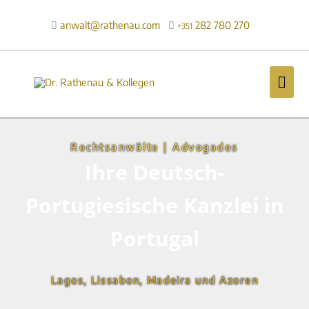
Zum
Inhalt
anwalt@rathenau.com
282 780 270

+351
springen
Hau
Rechtsanwälte | Advogados
Ihre Deutsch-
Portugiesische Kanzlei in
Portugal
Lagos, Lissabon, Madeira und Azoren