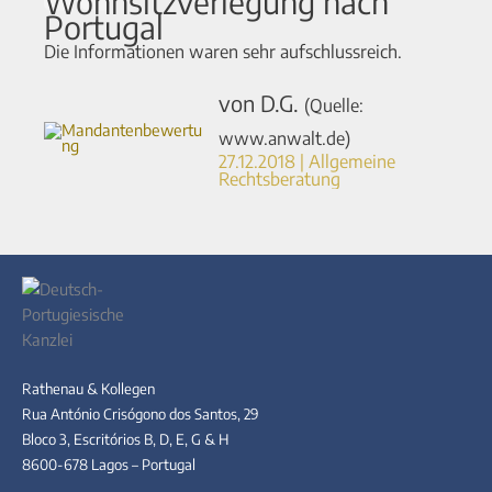
Wohnsitzverlegung nach
Portugal
Die Informationen waren sehr aufschlussreich.
von D.G.
(Quelle:
www.anwalt.de)
27.12.2018 | Allgemeine
Rechtsberatung
Rathenau & Kollegen
Rua António Crisógono dos Santos, 29
Bloco 3, Escritórios B, D, E, G & H
8600-678 Lagos – Portugal