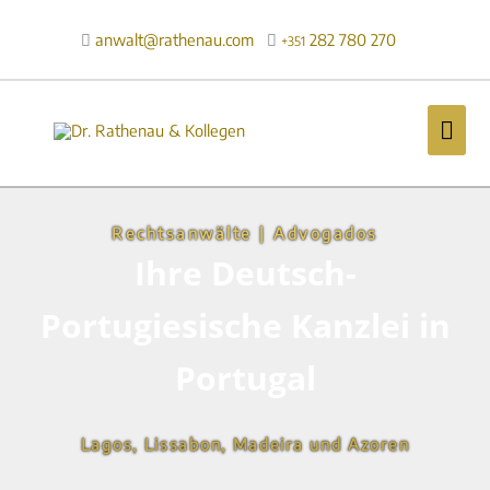
Zum
Inhalt
anwalt@rathenau.com
282 780 270

+351
springen
Hau
Rechtsanwälte | Advogados
Ihre Deutsch-
Portugiesische Kanzlei in
Portugal
Lagos, Lissabon, Madeira und Azoren