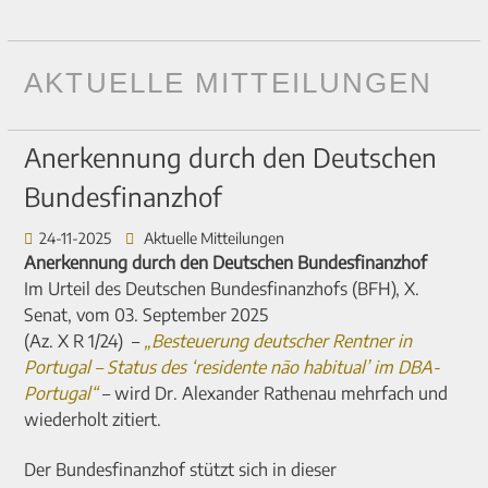
AKTUELLE MITTEILUNGEN
Anerkennung
Ein
Rechtslage
Millionenbetrug
Illegale
Anerkennung durch den Deutschen
durch
Diplomat
verbindlich
im
Bauten
Bundesfinanzhof
den
im
geklärt:
Immobiliensektor
an
Deutschen
Schatten
Veräußerung
aufgedeckt:
der
24-11-2025
Aktuelle Mitteilungen
Bundesfinanzhof
des
eines
Dr.
Algarve
Anerkennung durch den Deutschen Bundesfinanzhof
Dritten
Erbanteils
Rathenau
–
Im Urteil des
Deutschen Bundesfinanzhofs (BFH)
, X.
Reichs
unterliegt
&
Ein
Senat, vom
03. September 2025
in
Kollegen
unkontrolliertes
(
Az. X R 1/24
) –
„Besteuerung deutscher Rentner in
Portugal
klärt
Problem
Portugal – Status des ‘residente não habitual’ im DBA-
keiner
auf
Portugal“
– wird
Dr. Alexander Rathenau mehrfach und
Veräußerungsgewinnsteuer!
wiederholt zitiert
.
Der Bundesfinanzhof stützt sich in dieser