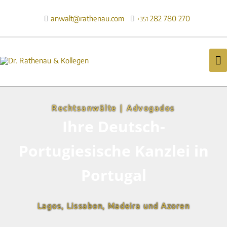
Zum
Inhalt
anwalt@rathenau.com
282 780 270

+351
springen
H
Rechtsanwälte | Advogados
Ihre Deutsch-
Portugiesische Kanzlei in
Portugal
Lagos, Lissabon, Madeira und Azoren