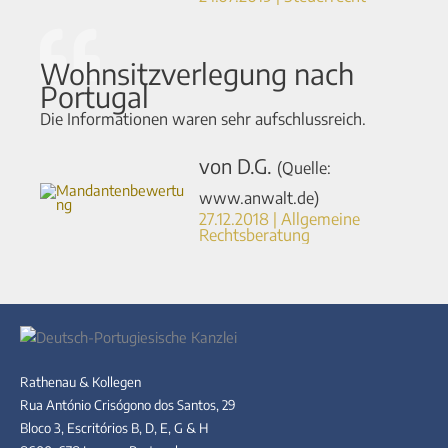
Wohnsitzverlegung nach
Portugal
Die Informationen waren sehr aufschlussreich.
von D.G.
(Quelle:
www.anwalt.de)
27.12.2018 | Allgemeine
Rechtsberatung
Rathenau & Kollegen
Rua António Crisógono dos Santos, 29
Bloco 3, Escritórios B, D, E, G & H