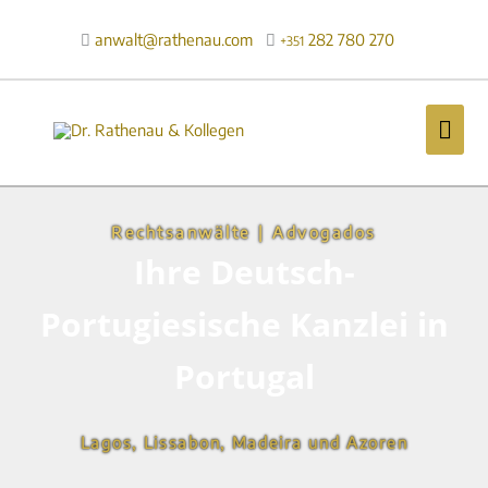
Zum
Inhalt
anwalt@rathenau.com
282 780 270

+351
springen
Hau
Rechtsanwälte | Advogados
Ihre Deutsch-
Portugiesische Kanzlei in
Portugal
Lagos, Lissabon, Madeira und Azoren