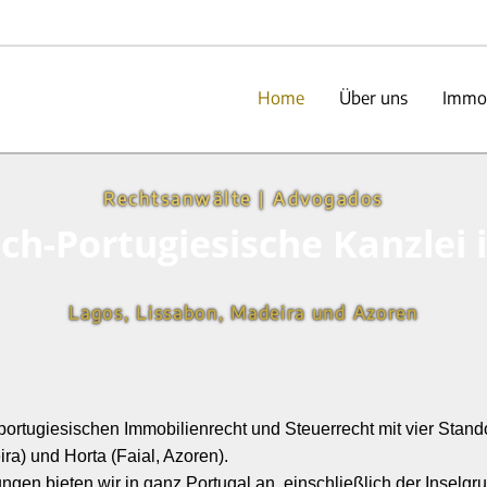
Home
Über uns
Immob
Rechtsanwälte | Advogados
ch-Portugiesische Kanzlei 
Lagos, Lissabon, Madeira und Azoren
portugiesischen Immobilienrecht und Steuerrecht mit vier Stand
ra) und Horta (Faial, Azoren).
ngen bieten wir in ganz Portugal an, einschließlich der Inselg