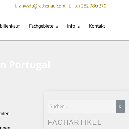
anwalt@rathenau.com
282 780 270

+351
ilienkauf
Fachgebiete
Info
Kontakt
in Portugal
orten:
FACHARTIKEL
ruppen